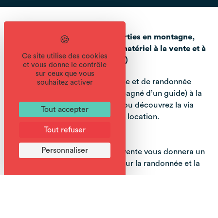
Pour vos randonnées ou vos sorties en montagne,
J’aime Sport vous propose du matériel à la vente et à
Ce site utilise des cookies
la location (piolets, crampons…)
et vous donne le contrôle
sur ceux que vous
Location de matériel de montagne et de randonnée
souhaitez activer
Partez en toute sécurité (accompagné d’un guide) à la
conquête de la haute montagne ou découvrez la via
Tout accepter
ferrata, grâce à notre matériel de location.
Tout refuser
Vente de matériel de randonnée
Personnaliser
Notre sélection de produits à la vente vous donnera un
large choix pour vous équiper pour la randonnée et la
montagne:
Chaussures de rando, basket multisports de marques
Alpina, Killtec et Salomon