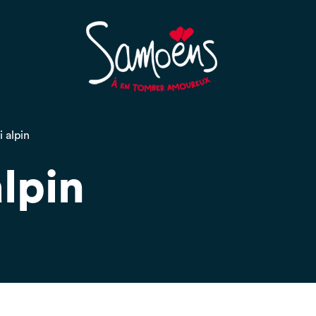
 alpin
alpin