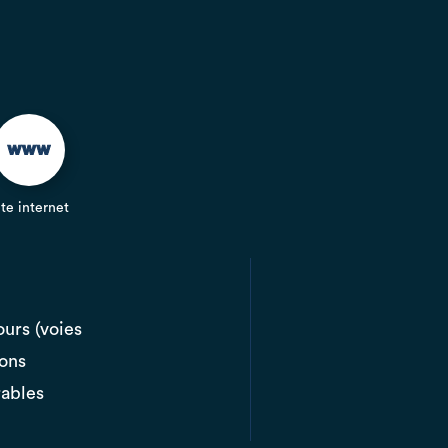
ite internet
ours (voies
ions
rables