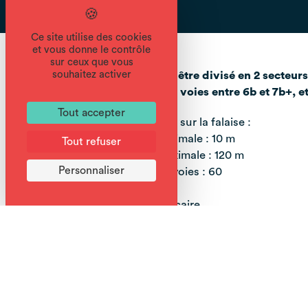
Ce site utilise des cookies
et vous donne le contrôle
sur ceux que vous
souhaitez activer
Ce site peut être divisé en 2 secteu
nombreuses voies entre 6b et 7b+, et 
Tout accepter
Informations sur la falaise :
Hauteur minimale : 10 m
Tout refuser
Hauteur maximale : 120 m
Personnaliser
Nombre de voies : 60
De 4c à 8a
Rocher : Calcaire
Période favorable :
A M J J A S O N
Niveau de pratique :
Initiation
Confirmé