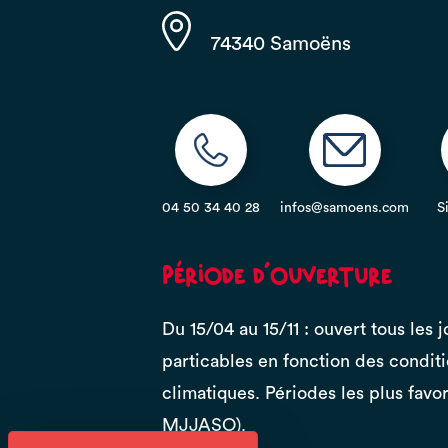
74340 Samoëns
04 50 34 40 28
infos@samoens.com
S
Période d'ouverture
Du 15/04 au 15/11 : ouvert tous les j
particables en fonction des condit
climatiques. Périodes les plus favo
MJJASO).