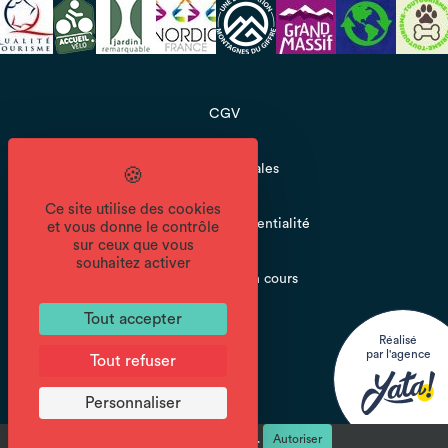
CGV
Mentions légales
Ce site utilise des cookies
Politique de confidentialité
et vous donne le contrôle
sur ceux que vous
souhaitez activer
Accessibilité : en cours
Tout accepter
Réalisé
par l'agence
Tout refuser
Personnaliser
reCAPTCHA est désactivé.
Autoriser