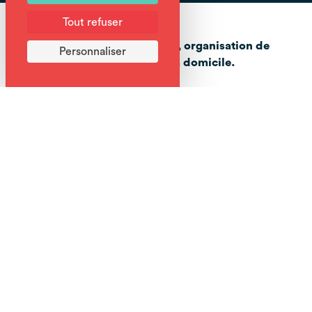
Tout refuser
Boucherie, charcuterie, traiteur, organisation de
Personnaliser
réception, rôtisserie, livraison à domicile.
Le Pied de Poule c'est:
- des artisans bouchers qualifiés,
- des viandes rigoureusement sélectionnées à travers nos
partenaires éleveurs (Boeuf Limousine, Veau régional,
Agneaux régionaux, Volailles Fermières et Porc Français).
- Une sélection de produits régionaux de qualité,
- Un commerce de proximité à votre écoute et à votre
service tout au long de l'année.
Spécialités bouchères :
- Large choix de grillades pour vos barbecues d'été,
- Viandes de race (Limousine),
- Pierrades,
- Fondues : bourguignonne, mexicaine, chinoise (bouillon