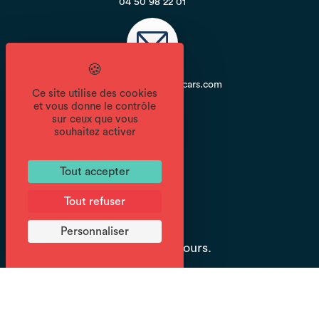
04 50 98 22 01
contact@jacquet-autocars.com
Ce site utilise des cookies
et vous donne le contrôle
sur ceux que vous
souhaitez activer
Site internet
Tout accepter
Tout refuser
Période d'ouverture
Personnaliser
Du 21/12 au 19/04 tous les jours.
Tarifs