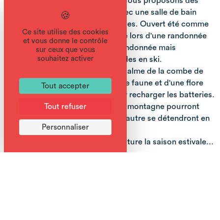
un repas ou encore une nuitée. Nous proposons des
chambres de 3 à 7 couchages avec une salle de bain
privative pour chacune d'entre elles. Ouvert été comme
Ce site utilise des cookies
hiver, vous pouvez nous rejoindre lors d'une randonnée
et vous donne le contrôle
estivale, en raquette ou ski de randonnée mais
sur ceux que vous
également via la piste des cascades en ski.
souhaitez activer
Vous apprécierez une pause au calme de la combe de
Gers, au bord du lac. Dotée d'une faune et d'une flore
Tout accepter
abondantes ce lieu est idéal pour recharger les batteries.
Les amateurs de pêche en lac de montagne pourront
Tout refuser
taquiner la truite, pendant que d'autre se détendront en
Personnaliser
terrasse.
A l’automne, le brame du cerf clôture la saison estivale...
Complément d'informations
Restauration permanente : Toutes les spécialités
savoyardes
L’hiver, penser à réserver votre repas.