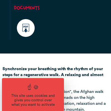
Documents
Synchronize your breathing with the rhythm of your
steps for a regenerative walk. A relaxing and almost
meditative experience.
Considered as an "active meditation", the Afghan walk
This site uses cookies and
practiced at the beginning by nomads on the high
gives you control over
plateaus, allows to combine relaxation, relaxation and a
what you want to activate
better management of its effort in mountain.