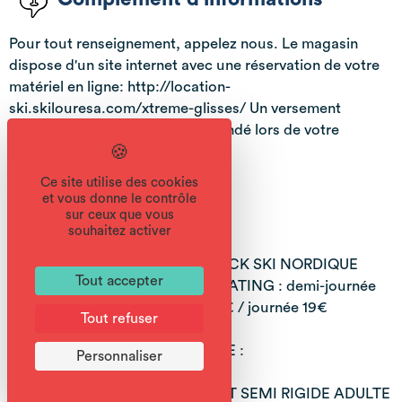
Pour tout renseignement, appelez nous. Le magasin
dispose d'un site internet avec une réservation de votre
matériel en ligne: http://location-
ski.skilouresa.com/xtreme-glisses/ Un versement
d'arrhes de 30% vous sera demandé lors de votre
réservation internet.
Ce site utilise des cookies
et vous donne le contrôle
sur ceux que vous
Tarifs
souhaitez activer
HIVER :
PACK SKI NORDIQUE
Tout accepter
SKATING : demi-journée
SKI PACK DEBUTANT :
14€ / journée 19€
Tout refuser
demi-journée 14€ / journée
20€
ETE :
Personnaliser
SKI PACK
INTERMEDIAIRE : demi-
VTT SEMI RIGIDE ADULTE