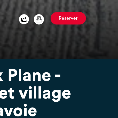
Réserver
 Plane -
et village
avoie