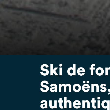
Ski de fo
Samoëns, 
authenti